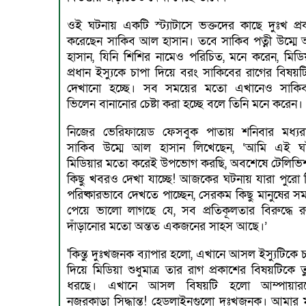
ওই ঘটনায় একটি স্ট্যাটাসে ভক্তদের কাছে দুঃখ প্র
করেছেন সাকিব আল হাসান। তবে সাকিব পত্নী উম্মে
হাসান, যিনি শিশির নামেও পরিচিত, মনে করেন, মিডিয়
প্রধান ইস্যুকে চাপা দিয়ে বরং সাকিবের রাগের বিষয়
দেখানো হচ্ছে। সব সময়ের মতো এখানেও সাকি
ভিলেন বানানোর চেষ্টা করা হচ্ছে বলে তিনি মনে করেন।
নিজের ভেরিফায়েড ফেসবুক পাতায় শনিবার মধ্যর
সাকিব উম্মে আল হাসান লিখেছেন, ‘আমি এই ঘ
মিডিয়ার মতো করেই উপভোগ করছি, অবশেষে টেলিভি
কিছু খবরও দেখা যাচ্ছে! আজকের ঘটনায় যারা পুরো চি
পরিষ্কারভাবে দেখতে পাচ্ছেন, সেরকম কিছু মানুষের সম
পেয়ে ভালো লাগছে যে, সব প্রতিকূলতার বিরুদ্ধে র
দাঁড়ানোর মতো অন্তত একজনের সাহস আছে।’
'কিন্তু দুঃখজনক ব্যাপার হলো, এখানে আসল ইস্যুটিকে 
দিয়ে মিডিয়া শুধুমাত্র তার রাগ প্রকাশের বিষয়টিকে 
ধরছে। এখানে আসল বিষয়টি হলো আম্পায়ার
নজরকাড়া সিদ্ধান্ত! হেডলাইনগুলো দুঃখজনক। আমার 