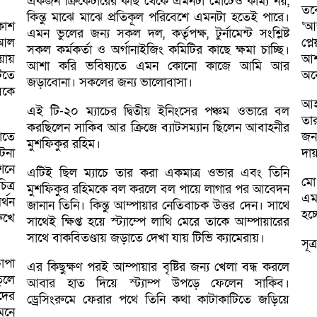
একজন ক্রিকেটারের কাছ থেকে এমনটা মোটেও কাম্য নয়,
তব
কিন্তু মাঝে মাঝে প্রতিকূল পরিবেশে এমনটা হতেই পারে।
কাশ
‘আ
এমন ভুলের জন্য সকল দল, কর্তৃপক্ষ, টুর্নামেন্ট সংশ্লিষ্ট
 আল
প্ল
সকল কর্মকর্তা ও অর্গানাইজিং কমিটির কাছে ক্ষমা চাচ্ছি।
ায়
আশ
আশা করি ভবিষ্যতে এমন কোনো কাজে আমি আর
টিতে
অন
জড়াবোনা। সকলের জন্য ভালোবাসা।
বকে
আহ
এই টি-২০ ম্যাচের দ্বিতীয় ইনিংসের পঞ্চম ওভারে বল
তার
করছিলেন সাকিব আর ক্রিজে ব্যাটসম্যান ছিলেন আবাহনীর
াতে
জন্
মুশফিকুর রহিম।
টনা
দায
শনে
এটিই ছিল ম্যাচে তার করা একমাত্র ওভার এবং তিনি
মো:
ত্র
মুশফিকুর রহিমকে বল করলে বল পায়ে লাগার পর আবেদন
এমন
র্থন
জানান তিনি। কিন্তু আম্পায়ার নেতিবাচক উত্তর দেন। সাথে
হচ্
ুখে
সাথেই ক্ষিপ্ত হয়ে স্ট্যাম্পে লাথি মেরে তাকে আম্পায়ারের
সাথে বাকবিতণ্ডায় জড়াতে দেখা যায় টিভি ক্যামেরায়।
সূত
চাপা
এর কিছুক্ষণ পরই আম্পায়ার বৃষ্টির জন্য খেলা বন্ধ করলে
তুলে
আবার হাত দিয়ে স্ট্যাম্প উপড়ে ফেলেন সাকিব।
দের
ড্রেসিংরুমে ফেরার পথে তিনি কথা কাটাকাটিতে জড়িয়ে
মনে