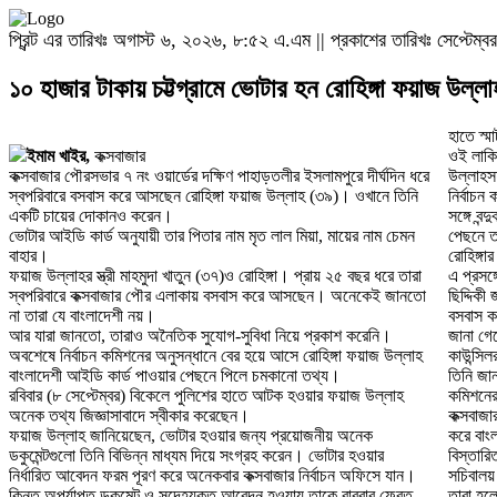
প্রিন্ট এর তারিখঃ অগাস্ট ৬, ২০২৬, ৮:৫২ এ.এম || প্রকাশের তারিখঃ সেপ্টেম
১০ হাজার টাকায় চট্টগ্রামে ভোটার হন রোহিঙ্গা ফয়াজ উল্লা
হাতে স্মা
ইমাম খাইর,
কক্সবাজার
ওই লাকি
কক্সবাজার পৌরসভার ৭ নং ওয়ার্ডের দক্ষিণ পাহাড়তলীর ইসলামপুরে দীর্ঘদিন ধরে
উল্লাহসহ
স্বপরিবারে বসবাস করে আসছেন রোহিঙ্গা ফয়াজ উল্লাহ (৩৯)। ওখানে তিনি
নির্বাচন
একটি চায়ের দোকানও করেন।
সঙ্গে বন্
ভোটার আইডি কার্ড অনুযায়ী তার পিতার নাম মৃত লাল মিয়া, মায়ের নাম চেমন
পেছনে ত
বাহার।
রোহিঙ্গ
ফয়াজ উল্লাহর স্ত্রী মাহমুদা খাতুন (৩৭)ও রোহিঙ্গা। প্রায় ২৫ বছর ধরে তারা
এ প্রসঙ্
স্বপরিবারে কক্সবাজার পৌর এলাকায় বসবাস করে আসছেন। অনেকেই জানতো
ছিদ্দিক
না তারা যে বাংলাদেশী নয়।
বসবাস কর
আর যারা জানতো, তারাও অনৈতিক সুযোগ-সুবিধা নিয়ে প্রকাশ করেনি।
জানা গে
অবশেষে নির্বাচন কমিশনের অনুসন্ধানে বের হয়ে আসে রোহিঙ্গা ফয়াজ উল্লাহ
কাউন্সি
বাংলাদেশী আইডি কার্ড পাওয়ার পেছনে পিলে চমকানো তথ্য।
তিনি জান
রবিবার (৮ সেপ্টেম্বর) বিকেলে পুলিশের হাতে আটক হওয়ার ফয়াজ উল্লাহ
কমিশনের
অনেক তথ্য জিজ্ঞাসাবাদে স্বীকার করেছেন।
কক্সবাজা
ফয়াজ উল্লাহ জানিয়েছেন, ভোটার হওয়ার জন্য প্রয়োজনীয় অনেক
করে বাং
ডকুমেন্টগুলো তিনি বিভিন্ন মাধ্যম দিয়ে সংগ্রহ করেন। ভোটার হওয়ার
বিস্তারি
নির্ধারিত আবেদন ফরম পূরণ করে অনেকবার কক্সবাজার নির্বাচন অফিসে যান।
সচিবাল
কিন্তু অপর্যাপ্ত ডকুমেন্ট ও সন্দেহযুক্ত আবেদন হওয়ায় তাকে বারবার ফেরত
তারা হলো