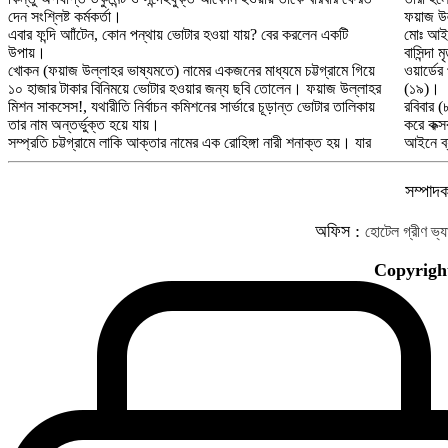
দেন সংশ্লিষ্ট কর্মকর্তা।
ফয়াজ উল
এবার ফন্দি আাঁটেন, কোন পন্থায় ভোটার হওয়া যায়? বের করলেন একটি
মোঃ আইয়
উপায়।
বাসিন্দা
খোকন (ফয়াজ উল্লাহর ভাষ্যমতে) নামের একজনের মাধ্যমে চট্টগ্রামে গিয়ে
ওয়ার্ডে
১০ হাজার টাকার বিনিময়ে ভোটার হওয়ার জন্য ছবি তোলেন। ফয়াজ উল্লাহর
(১৯)।
মিশন সাকসেস!, যথারীতি নির্বাচন কমিশনের সার্ভারে চূড়ান্ত ভোটার তালিকায়
রবিবার 
তার নাম অন্তর্ভুক্ত হয়ে যায়।
করে কক্স
সম্প্রতি চট্টগ্রামে লাকি আক্তার নামের এক রোহিঙ্গা নারী শনাক্ত হয়। যার
আইনে ব্য
সম্পাদক
হোটেল গ্রীণ ভ্য
অফিস :
Copyrigh