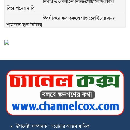
নিবন্ধিত অনলাইন নিউজপোর্টালে সরকারি
বিজ্ঞাপনের দাবি
ঈদগাঁওয়ে করাতকলে গাছ চেরাইয়ের সময়
শ্রমিকের হাত বিচ্ছিন্ন
ঈদগাঁওয়ে রান্নাঘরে চার সন্তানের জননীর মরদেহ
উদ্ধার
ঈদগাঁও থানা পুলিশের বিশেষ অভিযানে
ওয়ারেন্টভুক্ত ও ৫৪ ধারায় ৮ জন গ্রেফতার।
সততার অনন্য দৃষ্টান্ত: কুড়িয়ে পাওয়া অর্ধ লক্ষ
টাকার স্বর্ণের আংটি ফিরিয়ে দিল ষষ্ঠ শ্রেণির শিক্ষার্থী
‘খাস কালেকশন’ ঘিরে কোটি টাকার রাজস্ব
অনিয়মের অভিযোগ
নতুন সাংস্কৃতিক ও সংগীত প্রতিষ্ঠান: ‘কক্স
নাশীদ
উপদেষ্টা সম্পাদক : সরোয়ার আজম মানিক