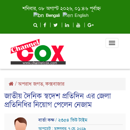
শনিবার, ০৮ অগাস্ট ২০২৬, ০১:৪৬ পূর্বাহ্ন
Bengali
English
Toggle
navigati
/
অপরাধ জগত
,
কক্সবাজার
জাতীয় দৈনিক স্বদেশ প্রতিদিন এর জেলা
প্রতিনিধির নিয়োগ পেলেন নেজাম
বার্তা কক্ষ
/ ২৩৫৪ ভিউ টাইম
আপডেট : মঙ্গলবার, ৭ মে, ২০১৯