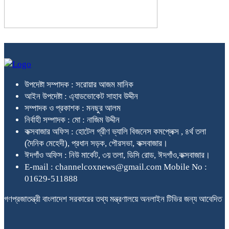
উপদেষ্টা সম্পাদক : সরোয়ার আজম মানিক
আইন উপদেষ্টা : এ্যাডভোকেট সাহাব উদ্দীন
সম্পাদক ও প্রকাশক : মনছুর আলম
নির্বাহী সম্পাদক : মো : নাজিম উদ্দীন
কক্সবাজার অফিস : হোটেল গ্রীণ ভ্যালি বিজনেস কমপ্লেক্স , ৪র্থ তলা
(দৈনিক মেহেদী), প্রধান সড়ক, পৌরসভা, কক্সবাজার।
ঈদগাঁও অফিস : নিউ মার্কেট, ৩য় তলা, ডিসি রোড, ঈদগাঁও,কক্সবাজার।
E-mail : channelcoxnews@gmail.com Mobile No :
01629-511888
গণপ্রজাতন্ত্রী বাংলাদেশ সরকারের তথ্য মন্ত্রণালয়ে অনলাইন টিভির জন্য আবেদিত