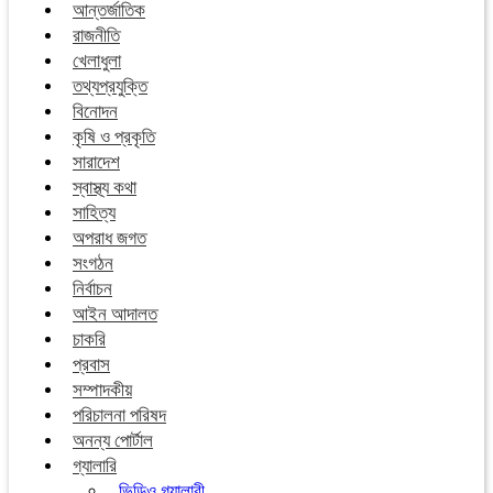
আন্তর্জাতিক
রাজনীতি
খেলাধুলা
তথ্যপ্রযুক্তি
বিনোদন
কৃষি ও প্রকৃতি
সারাদেশ
স্বাস্থ্য কথা
সাহিত্য
অপরাধ জগত
সংগঠন
নির্বাচন
আইন আদালত
চাকরি
প্রবাস
সম্পাদকীয়
পরিচালনা পরিষদ
অনন্য পোর্টাল
গ্যালারি
ভিডিও গ্যালারী