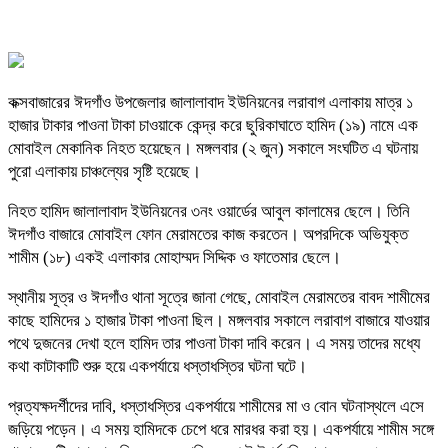
কক্সবাজারের ঈদগাঁও উপজেলার জালালাবাদ ইউনিয়নের লরাবাগ এলাকায় মাত্র ১
হাজার টাকার পাওনা টাকা চাওয়াকে কেন্দ্র করে ছুরিকাঘাতে হামিদ (১৯) নামে এক
মোবাইল মেকানিক নিহত হয়েছেন। মঙ্গলবার (২ জুন) সকালে সংঘটিত এ ঘটনায়
পুরো এলাকায় চাঞ্চল্যের সৃষ্টি হয়েছে।
নিহত হামিদ জালালাবাদ ইউনিয়নের ৩নং ওয়ার্ডের আবুল কালামের ছেলে। তিনি
ঈদগাঁও বাজারে মোবাইল ফোন মেরামতের কাজ করতেন। অপরদিকে অভিযুক্ত
শামীম (১৮) একই এলাকার মোহাম্মদ সিদ্দিক ও ফাতেমার ছেলে।
স্থানীয় সূত্র ও ঈদগাঁও থানা সূত্রে জানা গেছে, মোবাইল মেরামতের বাবদ শামীমের
কাছে হামিদের ১ হাজার টাকা পাওনা ছিল। মঙ্গলবার সকালে লরাবাগ বাজারে যাওয়ার
পথে দুজনের দেখা হলে হামিদ তার পাওনা টাকা দাবি করেন। এ সময় তাদের মধ্যে
কথা কাটাকাটি শুরু হয়ে একপর্যায়ে ধস্তাধস্তির ঘটনা ঘটে।
প্রত্যক্ষদর্শীদের দাবি, ধস্তাধস্তির একপর্যায়ে শামীমের মা ও বোন ঘটনাস্থলে এসে
জড়িয়ে পড়েন। এ সময় হামিদকে চেপে ধরে মারধর করা হয়। একপর্যায়ে শামীম সঙ্গে