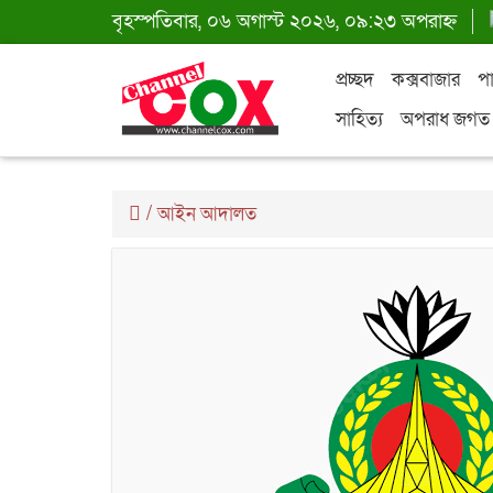
বৃহস্পতিবার, ০৬ অগাস্ট ২০২৬, ০৯:২৩ অপরাহ্ন
প্রচ্ছদ
কক্সবাজার
পা
সাহিত্য
অপরাধ জগত
/
আইন আদালত