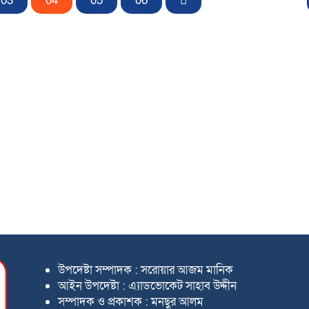
03
04
05
06
উপদেষ্টা সম্পাদক : সরোয়ার আজম মানিক
আইন উপদেষ্টা : এ্যাডভোকেট সাহাব উদ্দীন
সম্পাদক ও প্রকাশক : মনছুর আলম