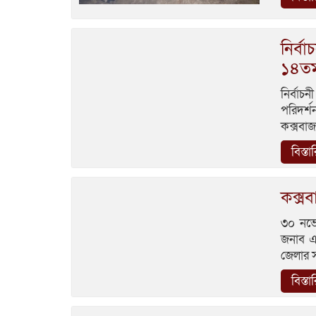
নির্বা
১৪তম 
নির্বাচন
পরিদর্
কক্সবাজার
বিস্তা
কক্স
৩০ নভে
জনাব এ
জেলার সম
বিস্তা