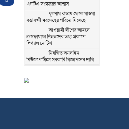
এনটিএ সংস্কারের আশ্বাস
খুলনায় রাস্তায় ফেলে যাওয়া
বস্তাবন্দী মরদেহের পরিচয় মিলেছে
আওয়ামী লীগের আমলে
ক্রসফায়ারে নিহতদের তথ্য প্রকাশে
লিগ্যাল নোটিশ
নিবন্ধিত অনলাইন
নিউজপোর্টালে সরকারি বিজ্ঞাপনের দাবি
ঈদগাঁওয়ে করাতকলে গাছ
চেরাইয়ের সময় শ্রমিকের
হাত বিচ্ছিন্ন
ঈদগাঁওয়ে রান্নাঘরে চার
সন্তানের জননীর মরদেহ
উদ্ধার
ঈদগাঁও থানা পুলিশের বিশেষ
অভিযানে ওয়ারেন্টভুক্ত ও ৫৪
ধারায় ৮ জন গ্রেফতার।