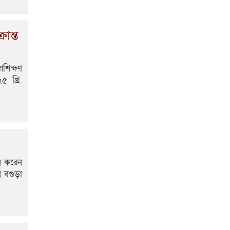
রান্ত
্রশিক্ষণ
 খ্রি.
ন করেন
 বগুড়া