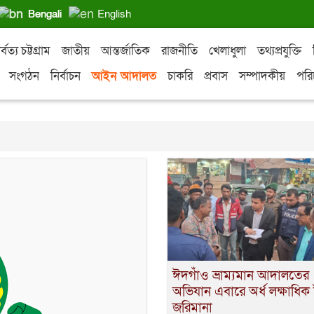
Bengali
English
র্বত্য চট্টগ্রাম
জাতীয়
আন্তর্জাতিক
রাজনীতি
খেলাধুলা
তথ্যপ্রযুক্তি
সংগঠন
নির্বাচন
আইন আদালত
চাকরি
প্রবাস
সম্পাদকীয়
পরি
ঈদগাঁও ভ্রাম্যমান আদালতের
অভিযান এবারে অর্ধ লক্ষাধিক
জরিমানা