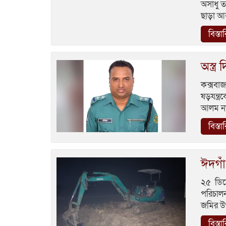
অসাধু ত
ছাড়া আব
বিস্তা
অস্ত
কক্সবা
ষড়যন্ত্
আলম না
বিস্তা
ঈদগাঁ
২৫ ডিস
পরিচাল
জমির উপ
বিস্তা