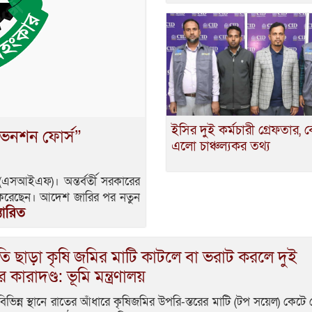
ইসির দুই কর্মচারী গ্রেফতার, 
রভেনশন ফোর্স”
এলো চাঞ্চল্যকর তথ্য
 (এসআইএফ)। অন্তর্বর্তী সরকারের
ন করেছেন। আদেশ জারির পর নতুন
্তারিত
ি ছাড়া কৃষি জমির মাটি কাটলে বা ভরাট করলে দুই
কারাদণ্ড: ভূমি মন্ত্রণালয়
িভিন্ন স্থানে রাতের আঁধারে কৃষিজমির উপরি-স্তরের মাটি (টপ সয়েল) কেটে