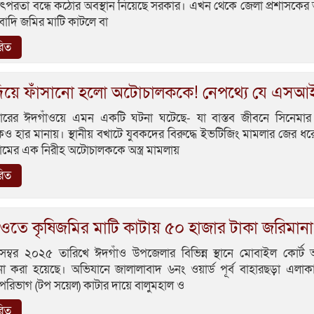
ৎপরতা বন্ধে কঠোর অবস্থান নিয়েছে সরকার। এখন থেকে জেলা প্রশাসকের
াদি জমির মাটি কাটলে বা
রিত
্র দিয়ে ফাঁসানো হলো অটোচালককে! নেপথ্যে যে এসআ
জারের ঈদগাঁওয়ে এমন একটি ঘটনা ঘটেছে- যা বাস্তব জীবনে সিনেমার 
রকেও হার মানায়। স্থানীয় বখাটে যুবকদের বিরুদ্ধে ইভটিজিং মামলার জের ধ
মের এক নিরীহ অটোচালককে অস্ত্র মামলায়
রিত
ওতে কৃষিজমির মাটি কাটায় ৫০ হাজার টাকা জরিমানা
েম্বর ২০২৫ তারিখে ঈদগাঁও উপজেলার বিভিন্ন স্থানে মোবাইল কোর্ট 
না করা হয়েছে। অভিযানে জালালাবাদ ৬নং ওয়ার্ড পূর্ব বাহারছড়া এলাক
রিভাগ (টপ সয়েল) কাটার দায়ে বালুমহাল ও
রিত